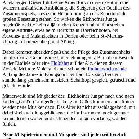
Anetzberger. Dieser führt seine Arbeit fort, in deren Zentrum die
weitere musikalische Ausbildung, die Steigerung der Qualität des
Zusammenspiels, sowie die Heranführung an das Repertoire der
großen Besetzung stehen. So wirken die Eichhofner Junga
regelmäßig aktiv beim alljährlichen Konzert mit und bestreiten
eigene Auftritte, etwa beim Dorfkirta in Obereichhofen, bei
Advents- und Maiandachten in Dorfen oder beim St.-Martins-
Umzug in Lorenzenberg und Aßling.
Dabei kommen aber der Spaß und die Pflege des Zusammenhalts
nicht zu kurz. Gemeinsame Unternehmungen, z.B. mal ein Besuch
in der Eisdiele oder eine
Floßfahrt
auf der Alz, dienen diesem
Zweck. Mehrere Male fand auch schon ein
Probenwochenende
Anfang des Jahres in Königsdorf bei Bad Tölz statt, bei dem
stundenlang gemeinsam musiziert, Schafkopf gespielt, geratscht und
gelacht wurde.
Mittlerweile sind Mitglieder der „Eichhofner Junga“ nach und nach
zu den „Großen“ aufgerückt, aber zum Glück kommen auch immer
wieder neue Musiker dazu. Das Alter ist nicht ausschlaggebend, mit
dabei sind auch Junggebliebene, die ihr Instrument noch genauer
kennenlernen wollen und sich bei den Jungen vorläufig wohler
fühlen.
Neue Mitspielerinnen und Mitspieler sind jederzeit herzlich